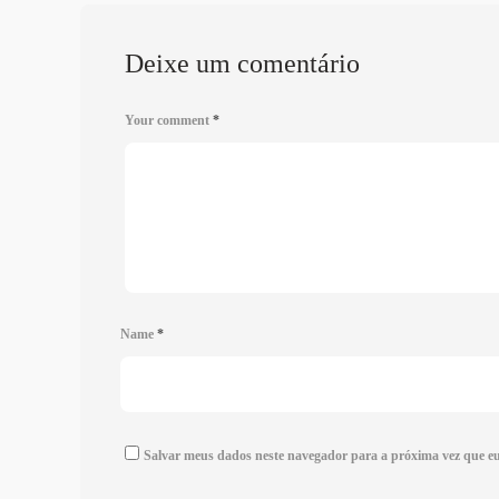
Deixe um comentário
Your comment
*
Name
*
Salvar meus dados neste navegador para a próxima vez que e