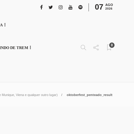
07
AGO
2026
NA
0
INDO DE TREM
 Munique, Viena e qualquer outro lugar)
oktoberfest_penteado_result