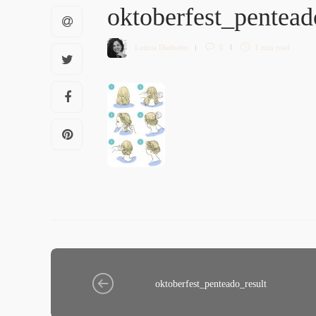
oktoberfest_pentead
Letícia Diethelm
0
1 min
read
oktoberfest_penteado_result