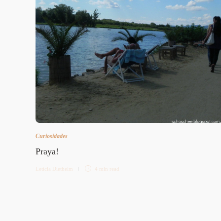
Curiosidades
Praya!
Letícia Diethelm
4 min
read