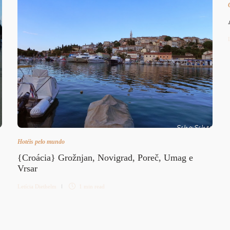
Hotéis pelo mundo
{Croácia} Grožnjan, Novigrad, Poreč, Umag e
Vrsar
Letícia Diethelm
1 min
read