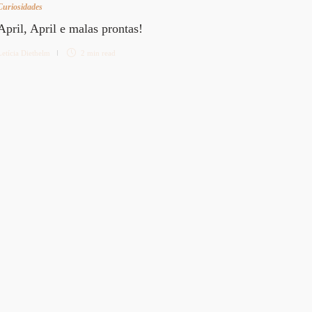
Curiosidades
April, April e malas prontas!
Letícia Diethelm
2 min
read
Curiosi
Cama
Letícia 