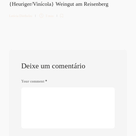
{Heuriger/Vinícola} Weingut am Reisenberg
Letícia Diethelm
3 min
Deixe um comentário
Your comment
*