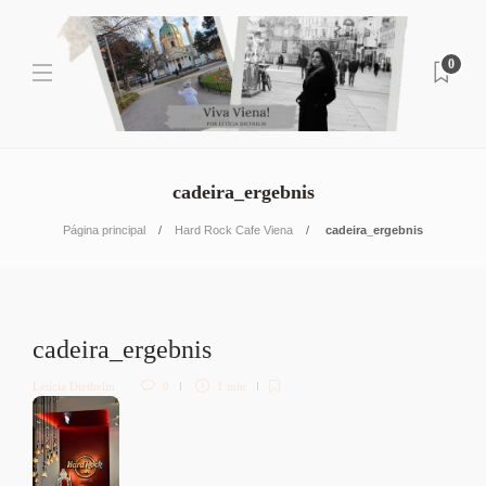
0
cadeira_ergebnis
Página principal
Hard Rock Cafe Viena
cadeira_ergebnis
cadeira_ergebnis
Letícia Diethelm
0
1 min