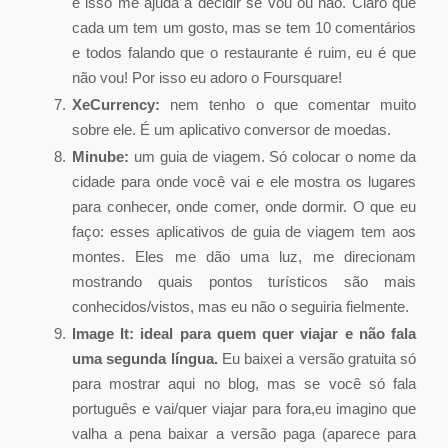
e isso me ajuda a decidir se vou ou não. Claro que
cada um tem um gosto, mas se tem 10 comentários
e todos falando que o restaurante é ruim, eu é que
não vou! Por isso eu adoro o Foursquare!
XeCurrency:
nem tenho o que comentar muito
sobre ele. É um aplicativo conversor de moedas.
Minube:
um guia de viagem. Só colocar o nome da
cidade para onde você vai e ele mostra os lugares
para conhecer, onde comer, onde dormir. O que eu
faço: esses aplicativos de guia de viagem tem aos
montes. Eles me dão uma luz, me direcionam
mostrando quais pontos turísticos são mais
conhecidos/vistos, mas eu não o seguiria fielmente.
Image It:
ideal para quem quer viajar e não fala
uma segunda língua.
Eu baixei a versão gratuita só
para mostrar aqui no blog, mas se você só fala
português e vai/quer viajar para fora,eu imagino que
valha a pena baixar a versão paga (aparece para