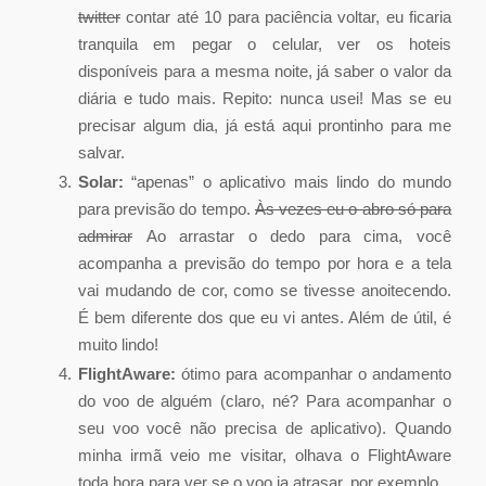
twitter
contar até 10 para paciência voltar, eu ficaria
tranquila em pegar o celular, ver os hoteis
disponíveis para a mesma noite, já saber o valor da
diária e tudo mais. Repito: nunca usei! Mas se eu
precisar algum dia, já está aqui prontinho para me
salvar.
Solar:
“apenas” o aplicativo mais lindo do mundo
para previsão do tempo.
Às vezes eu o abro só para
admirar
Ao arrastar o dedo para cima, você
acompanha a previsão do tempo por hora e a tela
vai mudando de cor, como se tivesse anoitecendo.
É bem diferente dos que eu vi antes. Além de útil, é
muito lindo!
FlightAware:
ótimo para acompanhar o andamento
do voo de alguém (claro, né? Para acompanhar o
seu voo você não precisa de aplicativo). Quando
minha irmã veio me visitar, olhava o FlightAware
toda hora para ver se o voo ia atrasar, por exemplo.