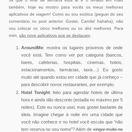
Já que o final de semana está aí e o feriado em maio
também, hoje eu mostro para vocês os meus melhores
aplicativos de viagem! Como eu sou exótica (peguei do seu
comentário no post anterior. Gostei, Camila! hahaha), não
vou colocar os cinco melhores ou os dez melhores. Para
mim,
são nove aplicativos que se destacam
:
AroundMe
: mostra os lugares próximos de onde
você está. Tem como ver por categoria (bancos,
bares, cafeterias, hospitais, cinemas, hoteis,
estacionamentos, farmácias, taxis…) Eu gosto
muito até quando estou em cidade que já conheço –
para descobrir novos restaurantes, por exemplo.
Hotel Tonight
: feito para agendar hoteis de última
hora e ainda dão desconto (estadia no máximo por 5
noites). Este eu nunca usei, mas gostei bastante da
ideia. Imagine chegar à noite em uma cidade que
você não conhece e no hotel você escuta que “não
tem reserva no seu nome”? Além de
xingar muito no