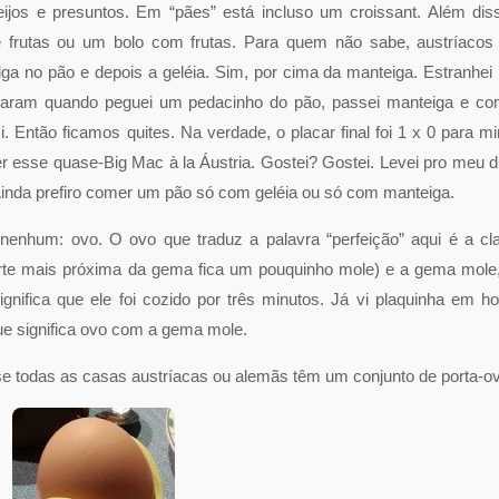
eijos e presuntos. Em “pães” está incluso um croissant. Além dis
 frutas ou um bolo com frutas. Para quem não sabe, austríacos
 no pão e depois a geléia. Sim, por cima da manteiga. Estranhei
haram quando peguei um pedacinho do pão, passei manteiga e co
. Então ficamos quites. Na verdade, o placar final foi 1 x 0 para m
r esse quase-Big Mac à la Áustria. Gostei? Gostei. Levei pro meu d
Ainda prefiro comer um pão só com geléia ou só com manteiga.
o nenhum: ovo. O ovo que traduz a palavra “perfeição” aqui é a cl
arte mais próxima da gema fica um pouquinho mole) e a gema mole
nifica que ele foi cozido por três minutos. Já vi plaquinha em ho
ue significa ovo com a gema mole.
todas as casas austríacas ou alemãs têm um conjunto de porta-ov