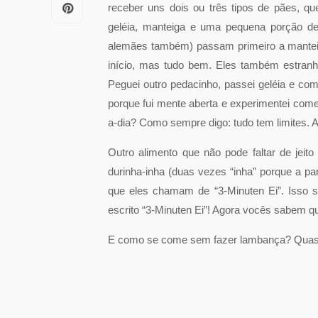
receber uns dois ou três tipos de pães, qu
geléia, manteiga e uma pequena porção de
alemães também) passam primeiro a manteiga
início, mas tudo bem. Eles também estran
Peguei outro pedacinho, passei geléia e comi
porque fui mente aberta e experimentei come
a-dia? Como sempre digo: tudo tem limites. 
Outro alimento que não pode faltar de jeit
durinha-inha (duas vezes “inha” porque a p
que eles chamam de “3-Minuten Ei”. Isso sig
escrito “3-Minuten Ei”! Agora vocês sabem q
E como se come sem fazer lambança? Quase 