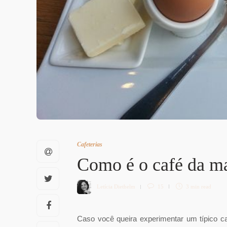
Cafeterias
Como é o café da m
Letícia Diethelm
15
3 min
read
Caso você queira experimentar um típico c