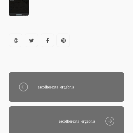
escolherexta_ergebnis
escolherexta_ergebnis