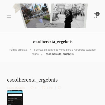
0
escolherexta_ergebnis
Página principal
Ir de táxi do centro de Viena para o Aeroporto pagando
pouco
escolherexta_ergebnis
escolherexta_ergebnis
Letícia Diethelm
0
1 min