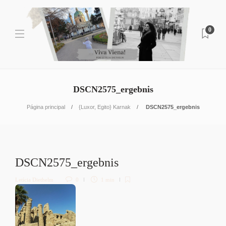
0
DSCN2575_ergebnis
Página principal
{Luxor, Egito} Karnak
DSCN2575_ergebnis
DSCN2575_ergebnis
Letícia Diethelm
0
1 min