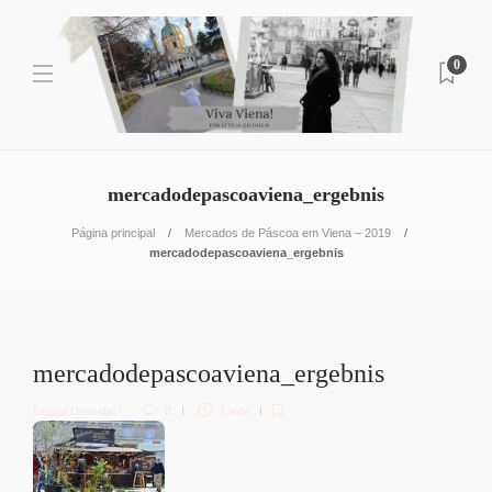
0
mercadodepascoaviena_ergebnis
Página principal
Mercados de Páscoa em Viena – 2019
mercadodepascoaviena_ergebnis
mercadodepascoaviena_ergebnis
Letícia Diethelm
0
1 min