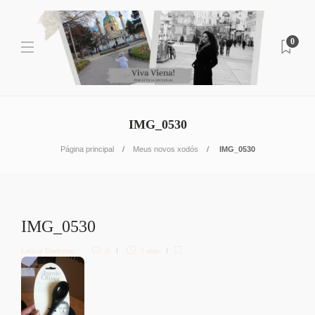
0
IMG_0530
Página principal
Meus novos xodós
IMG_0530
IMG_0530
Letícia Diethelm
0
1 min