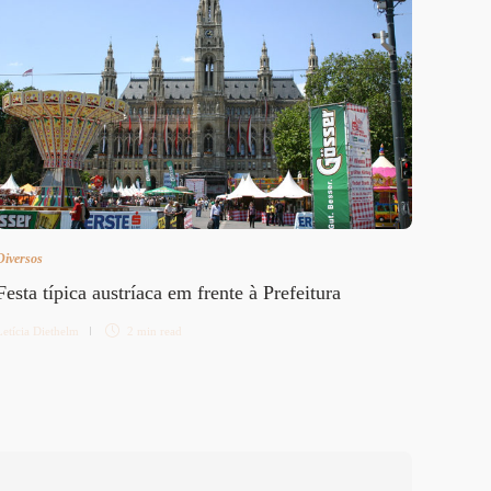
Popf
Letícia 
Diversos
Festa típica austríaca em frente à Prefeitura
Letícia Diethelm
2 min
read