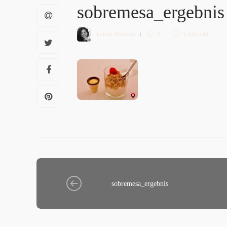
sobremesa_ergebni
Letícia Diethelm
0
1 min
read
sobremesa_ergebnis