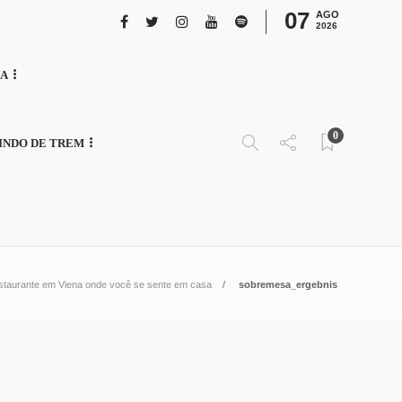
07
AGO
2026
NA
0
INDO DE TREM
staurante em Viena onde você se sente em casa
sobremesa_ergebnis