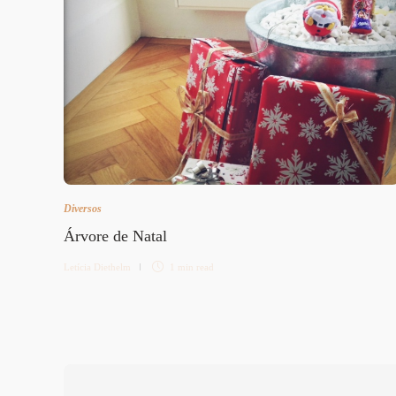
Diversos
Árvore de Natal
Letícia Diethelm
1 min
read