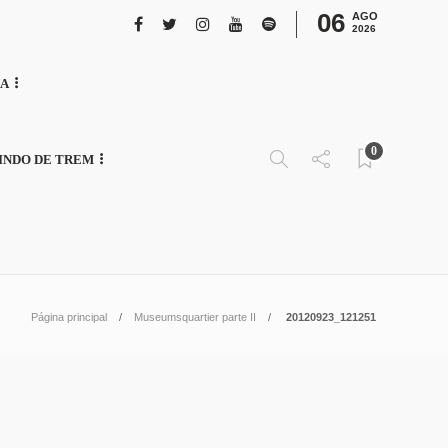
06
AGO
2026
NA
0
INDO DE TREM
Página principal
Museumsquartier parte II
20120923_121251