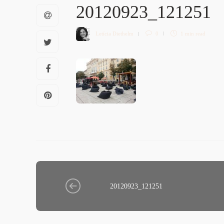
20120923_121251
Letícia Diethelm
0
1 min
read
20120923_121251