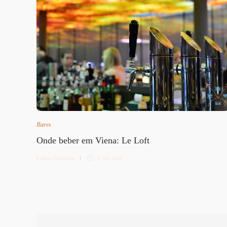
Bares
Onde beber em Viena: Le Loft
Letícia Diethelm
2 min
read