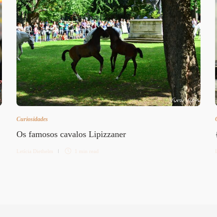
Curiosidades
Os famosos cavalos Lipizzaner
Letícia Diethelm
1 min
read