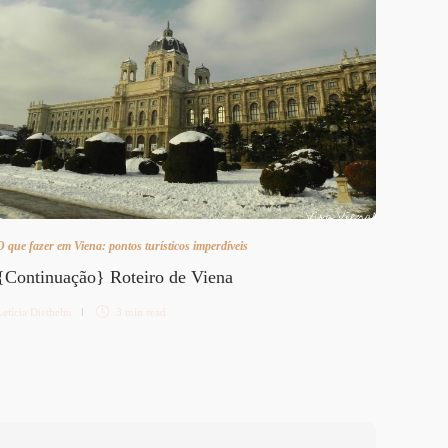
O que fazer em Viena: pontos turísticos imperdíveis
Cultura
{Continuação} Roteiro de Viena
Conce
Letícia Diethelm
3 min
read
Letícia 