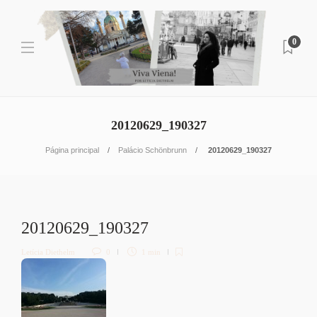
0
20120629_190327
Página principal
Palácio Schönbrunn
20120629_190327
20120629_190327
Letícia Diethelm
0
1 min