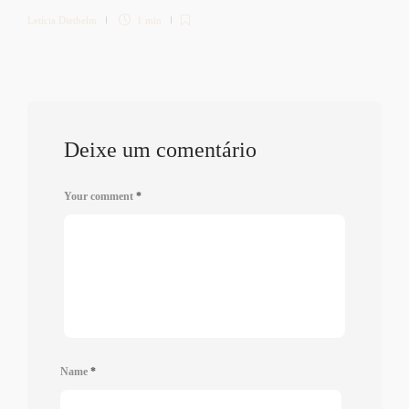
Letícia Diethelm
1 min
Deixe um comentário
Your comment
*
Name
*