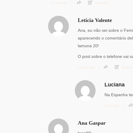
15 anos ago
Responder
Letícia Valente
Ana, eu não sei sobre o Fem
aparecendo o comentário dela
lamuna 20!
O post sobre o telefone vai sa
14 anos ago
Respon
Luciana
Na Espanha te
8 anos ago
Ana Gaspar