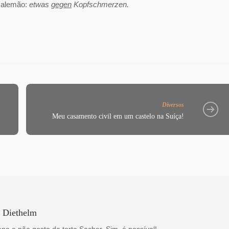
m alemão:
etwas
gegen
Kopfschmerzen.
Diversos
Meu casamento civil em um castelo na Suíça!
a Diethelm
na e não gosto da torta Sacher. Sim, é possível!