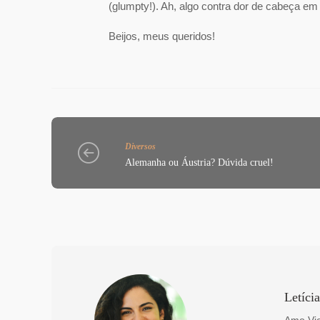
(glumpty!). Ah, algo contra dor de cabeça e
Beijos, meus queridos!
Diversos
Alemanha ou Áustria? Dúvida cruel!
Letíci
Amo Vie