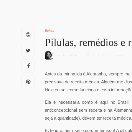
Beleza
Pílulas, remédios e
Letícia Diethelm
23
2 min
read
Antes da minha ida à Alemanha, sempre me 
precisava de receita médica. Alguém me diss
Hoje eu sei como funciona e essa informação
Ela é necessária como é aqui no Brasil, 
anticoncepcional sem receita e na Aleman
seja a quantidade), devem ter receita médica
E, te juro, nem sei o porquê ter isso! A difi