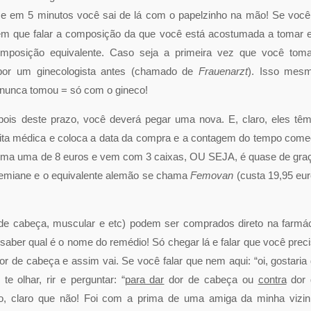
os e em 5 minutos você sai de lá com o papelzinho na mão! Se você
tem que falar a composição da que você está acostumada a tomar 
mposição equivalente. Caso seja a primeira vez que você toma
 por um ginecologista antes (chamado de
Frauenarzt
). Isso mes
 nunca tomou = só com o gineco!
pois deste prazo, você deverá pegar uma nova. E, claro, eles tê
ceita médica e coloca a data da compra e a contagem do tempo com
toma uma de 8 euros e vem com 3 caixas, OU SEJA, é quase de gra
Femiane e o equivalente alemão se chama
Femovan
(custa 19,95 eu
 de cabeça, muscular e etc) podem ser comprados direto na farmá
ber qual é o nome do remédio! Só chegar lá e falar que você prec
r de cabeça e assim vai. Se você falar que nem aqui: “oi, gostaria
e olhar, rir e perguntar: “
para dar
dor de cabeça ou
contra
dor 
o, claro que não! Foi com a prima de uma amiga da minha vizi