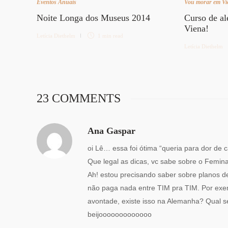
Eventos Anuais
Vou morar em Vi
Noite Longa dos Museus 2014
Curso de a
Viena!
Letícia Diethelm
1 min
read
Letícia Diethelm
23 COMMENTS
Ana Gaspar
oi Lê… essa foi ótima “queria para dor de 
Que legal as dicas, vc sabe sobre o Femi
Ah! estou precisando saber sobre planos de 
não paga nada entre TIM pra TIM. Por exe
avontade, existe isso na Alemanha? Qual s
beijooooooooooooo