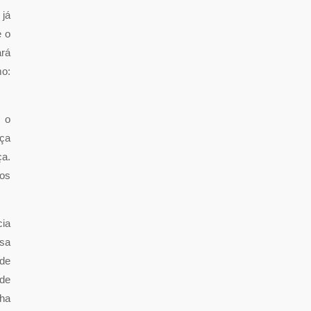
 já
e o
rá
mo:
m o
eça
ça.
ros
cia
isa
 de
de
nha