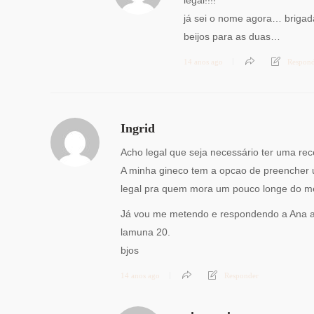
legal!!!!
já sei o nome agora… brigada
beijos para as duas…
14 anos ago
Respon
Ingrid
Acho legal que seja necessário ter uma rec
A minha gineco tem a opcao de preencher u
legal pra quem mora um pouco longe do m
Já vou me metendo e respondendo a Ana ac
lamuna 20.
bjos
14 anos ago
Responder