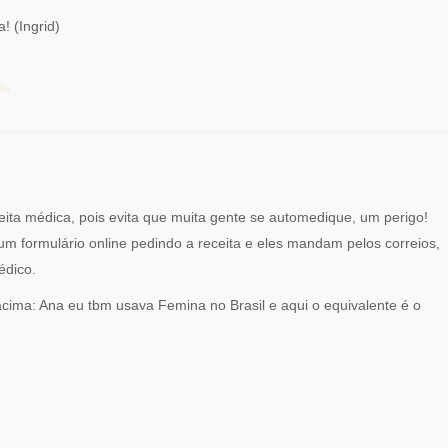
! (Ingrid)
der
eita médica, pois evita que muita gente se automedique, um perigo!
m formulário online pedindo a receita e eles mandam pelos correios,
édico.
ima: Ana eu tbm usava Femina no Brasil e aqui o equivalente é o