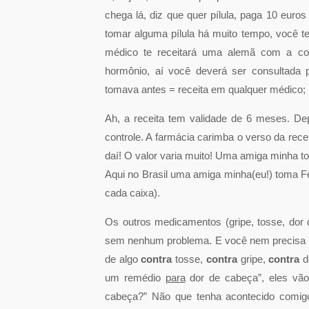
chega lá, diz que quer pílula, paga 10 eur
tomar alguma pílula há muito tempo, você 
médico te receitará uma alemã com a co
hormônio, aí você deverá ser consultada
tomava antes = receita em qualquer médico;
Ah, a receita tem validade de 6 meses. De
controle. A farmácia carimba o verso da re
daí! O valor varia muito! Uma amiga minha 
Aqui no Brasil uma amiga minha(eu!) toma 
cada caixa).
Os outros medicamentos (gripe, tosse, dor
sem nenhum problema. E você nem precisa sa
de algo
contra
tosse,
contra
gripe,
contra
do
um remédio
para
dor de cabeça”, eles vão t
cabeça?” Não que tenha acontecido comig