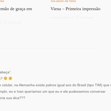
ena
Vou morar em Viena
lemão de graça em
Viena – Primeira impressão
Letícia Diethelm
2 min
read
5 min
read
cabeça”.
na?
celular, na Alemanha existe palnos igual aos do Brasil (tipo TIM) que 
mplo, eu e Ivan queríamso um que eu e ele pudessemos conversar
eria sua dica???