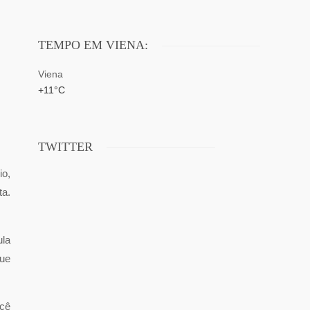
TEMPO EM VIENA:
Viena
+
11°
C
TWITTER
io,
ta.
ula
que
ocê