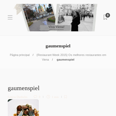
0
gaumenspiel
Página principal
{Restaurant Week 2015} Os melhores restaurantes em
Viena
gaumenspiel
gaumenspiel
Letícia Diethelm
0
1 min