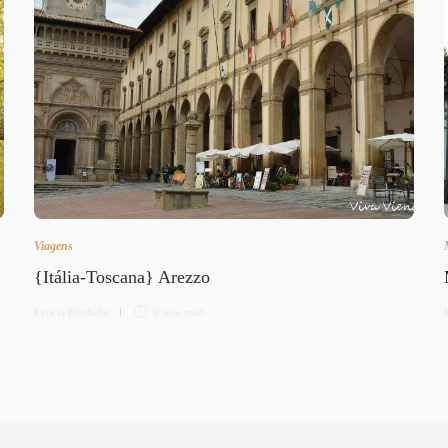
Viagens
{Itália-Toscana} Arezzo
Letícia Diethelm
2 min
read