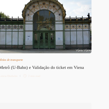
Pílul
Letícia 
Meios de transporte
Metrô (U-Bahn) e Validação do ticket em Viena
Letícia Diethelm
2 min
read