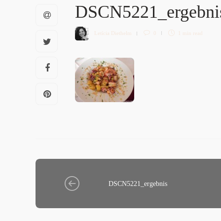
DSCN5221_ergebn
Letícia Diethelm
0
1 min
read
DSCN5221_ergebnis