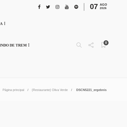
07
AGO
2026
NA
0
INDO DE TREM
Página principal
{Restaurante} Oliva Verde
DSCN5221_ergebnis