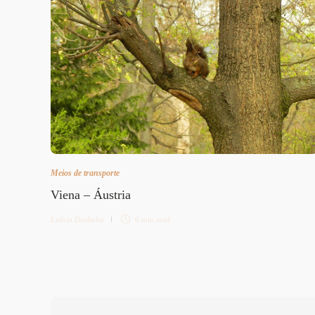
Meios de transporte
Viena – Áustria
Letícia Diethelm
6 min
read