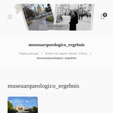
0
museuarqueologico_ergebnis
Página principal
Roteiro de viagem: Atenas, Grécia
museuarqueologico_ergebnis
museuarqueologico_ergebnis
Letícia Diethelm
0
1 min