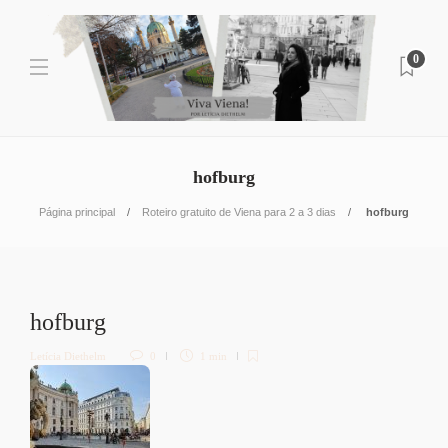
0
hofburg
Página principal
Roteiro gratuito de Viena para 2 a 3 dias
hofburg
hofburg
Letícia Diethelm
0
1 min