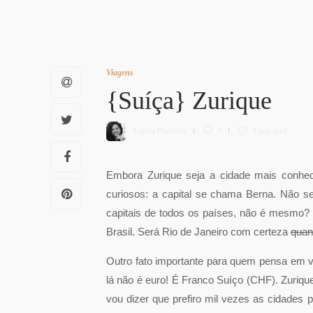
Viagens
{Suíça} Zurique
Letícia Diethelm
3
3 min
read
Embora Zurique seja a cidade mais conhec
curiosos: a capital se chama Berna. Não s
capitais de todos os países, não é mesmo? 
Brasil. Será Rio de Janeiro com certeza
quan
Outro fato importante para quem pensa em vi
lá não é euro! É Franco Suíço (CHF). Zuriq
vou dizer que prefiro mil vezes as cidades