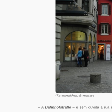
{Rennweg} Augustinergasse
– A
Bahnhofstraße
– é sem dúvida a rua m