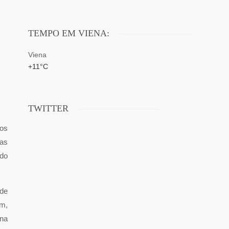
TEMPO EM VIENA:
Viena
+
11°
C
TWITTER
Aos
 as
 do
 de
em,
ina