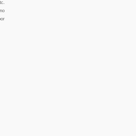
tc.
 no
por