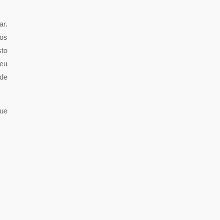
ar.
ios
sto
 eu
 de
que