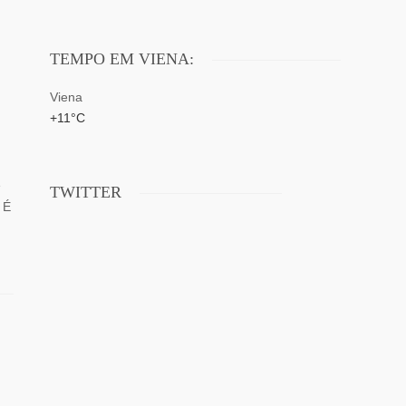
TEMPO EM VIENA:
Viena
+
11°
C
e
TWITTER
 É