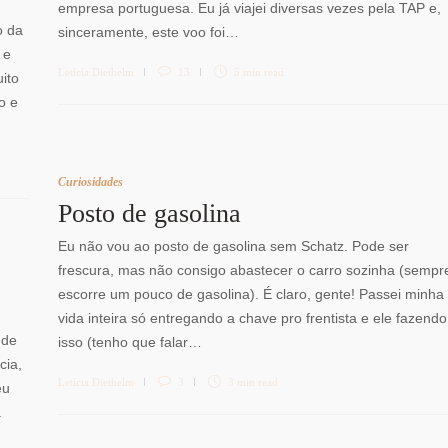
empresa portuguesa. Eu já viajei diversas vezes pela TAP e,
o da
sinceramente, este voo foi…
 e
Letícia Diethelm
13
5 min
read
ito
o e
Curiosidades
Posto de gasolina
Eu não vou ao posto de gasolina sem Schatz. Pode ser
frescura, mas não consigo abastecer o carro sozinha (sempr
escorre um pouco de gasolina). É claro, gente! Passei minha
vida inteira só entregando a chave pro frentista e ele fazendo
 de
isso (tenho que falar…
cia,
Letícia Diethelm
3
3 min
read
eu
.