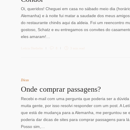
Oi, queridos! Cheguei em casa no sábado meio dia (horári
Alemanha) e à noite fui matar a saudade dos meus amigos
do restaurante chinês aqui da aldeia. Foi um reencontro mu
gostoso, Schatz e eu entregamos os convites do casament
eles amaram!…
Letícia Diethelm
8
3 min
read
Dicas
Onde comprar passagens?
Recebi e-mail com uma pergunta que poderia ser a dúvida
muita gente, por isso resolvi responder com um post. A Letí
que está de mudança para a Alemanha, me perguntou se 
poderia dar dicas de sites para comprar passagens para lá
Posso sim,…