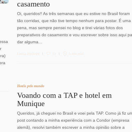
casamento
Oi, queridos!! As três semanas que eu estive no Brasil foram
tão corridas, que não tive tempo nenhum para postar. É uma
pena, mas sempre pensei no blog e tirei várias fotos dos
preparativos do casamento e vou escrever sobre isso aqui p
essa
dar alguma…
r
Letícia Diethelm
11
5 min
read
ra)
era
Hotéis pelo mundo
Voando com a TAP e hotel em
Munique
Queridos, já cheguei no Brasil e voei pela TAP. Como já fiz u
post contando a minha experiência com a Condor (empresa
alemã), resolvi também escrever a minha opinião sobre a