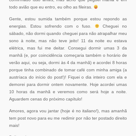
todo avião que eu entro, eu olho as fileiras.
Gente, estou sumida também porque estou repondo as
energias. Estou sofrendo com o fuso.
Cheguei no
sábado, não dormi quando cheguei para não atrapalhar meu
sono à noite, mas não teve jeito! 11 da noite eu estava
elétrica, mas fui me deitar. Consegui dormir umas 3 da
manhã (e, por coincidência começaria também o horário de
verão aqui, ou seja, dormi às 4 da manhã) e acordei 8 horas
porque tinha combinado de tomar café com minha amiga (a
austríaca do início do post!)! Fiquei o dia inteiro com ela e
demorei para dormir ontem novamente. Hoje acordei umas
10 horas da manhã e veremos como será hoje a noite.
Aguardem cenas do próximo capítulo!
Amores, agora vou jantar (hoje é no italiano!), mas amanhã
tem post novo para eu me redimir por não ter postado direito
mais!