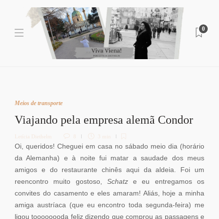
0
Meios de transporte
Viajando pela empresa alemã Condor
Letícia Diethelm
8
3 min
Oi, queridos! Cheguei em casa no sábado meio dia (horário
da Alemanha) e à noite fui matar a saudade dos meus
amigos e do restaurante chinês aqui da aldeia. Foi um
reencontro muito gostoso,
Schatz
e eu entregamos os
convites do casamento e eles amaram! Aliás, hoje a minha
amiga austríaca (que eu encontro toda segunda-feira) me
ligou toooooooda feliz dizendo que comprou as passagens e