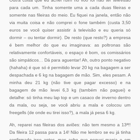
Outra coisa que eu achei ruim no voo foi não ter televisão
para cada um. Tinha somente uma a cada duas fileiras e
somente nas fileiras do meio. Eu fiquei na janela, então não
via muita coisa e não comprei o fone também (custa 3,50
euros se você quiser assistir à televisão e eu queria só
dormir – ou tentar dormir). De resto (que resto?) a empresa
é bem melhor do que eu imaginava: as poltronas são
relativamente confortáveis, o espaço é bom, os comissários
são simpáticos… Dá para aguentar! Ah, outro ponto negativo
(hahaha) é que só é permitido levar 20 kg na bagagem a ser
despachada e 6 kg na bagagem de mão. Sim, eles pesam. A
minha deu 21 kg (não tive que pagar excesso) e na
bagagem de mão levei 6,3 kg (também não paguei) e
detalhe: só tinha meu lap top e um casaco de inverno dentro
da mala, ou seja, se você abriu a mala e colocou um
freegells (de onde eu tirei isso?), a mala já pesa 6 kg.
Ah, reparei nas fileiras dos aviões: não tem mesmo a 13ª!!
Da fileira 12 passa para a 14! Não me lembro se eu já tinha
confirmado isso antes, mas acho que peguei mania e em