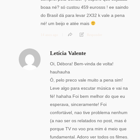
boaa né? só custou 459 eurosss ! ee saindo
do Brasil dá para levar 2X32 k vale a pena
né! um beijo e atée mais
14 anos ago
Responder
Letícia Valente
Oi, Débora! Bem-vinda de volta!
hauhauha
Ó, pelo preco vale muito a pena sim!
Leve algo para escutar música e vai na
fé! hahaha Foi bem melhor do que eu
esperava, sinceramente! Foi
confortável, nao tive problema nenhum
(a nao ser os relatados no post, mas é
porque TV no voo pra mim é meio que
fundamental. Adoro ver todos os filmes.