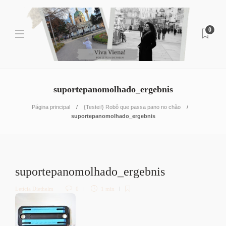
0
suportepanomolhado_ergebnis
Página principal
{Testei!} Robô que passa pano no chão
suportepanomolhado_ergebnis
suportepanomolhado_ergebnis
Letícia Diethelm
0
1 min