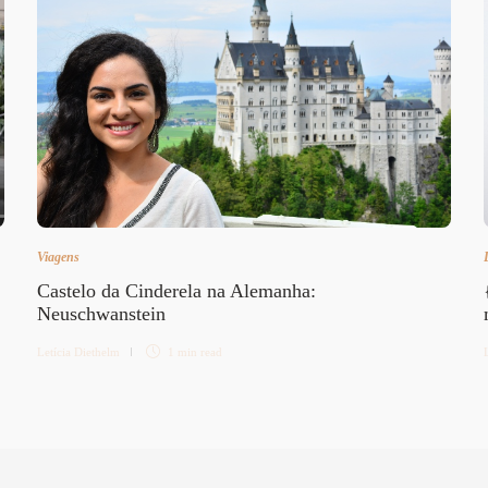
Viagens
Castelo da Cinderela na Alemanha:
Neuschwanstein
Letícia Diethelm
1 min
read