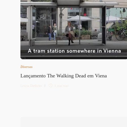
Diversos
Lançamento The Walking Dead em Viena
Letícia Diethelm
1 min
read