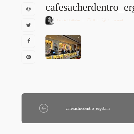
cafesacherdentro_e
Letícia Diethelm
0
1 min
read
cafesacherdentro_ergebnis