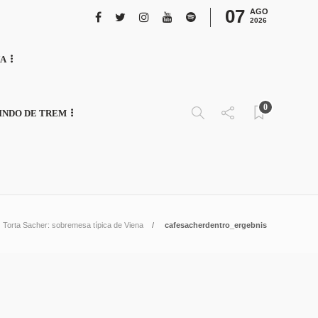
07
AGO
2026
NA
0
INDO DE TREM
Torta Sacher: sobremesa típica de Viena
cafesacherdentro_ergebnis