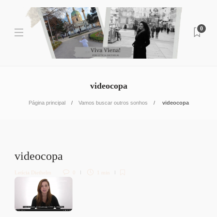
0
videocopa
Página principal
Vamos buscar outros sonhos
videocopa
videocopa
Letícia Diethelm
0
1 min