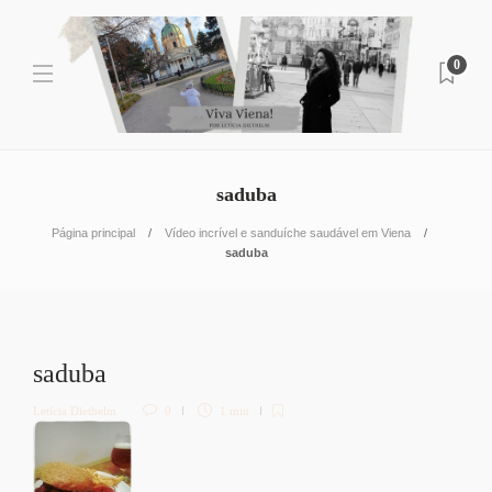
0
saduba
Página principal
Vídeo incrível e sanduíche saudável em Viena
saduba
saduba
Letícia Diethelm
0
1 min