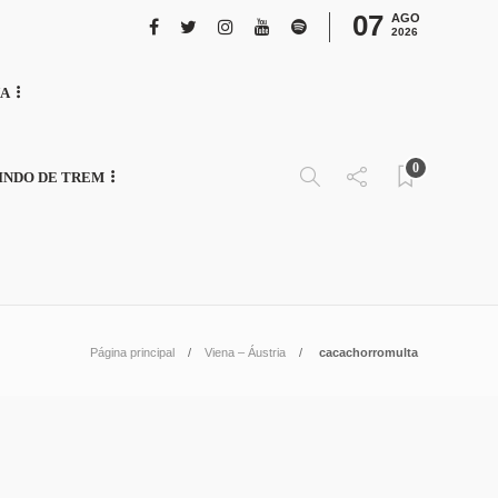
07
AGO
2026
NA
0
INDO DE TREM
Página principal
Viena – Áustria
cacachorromulta