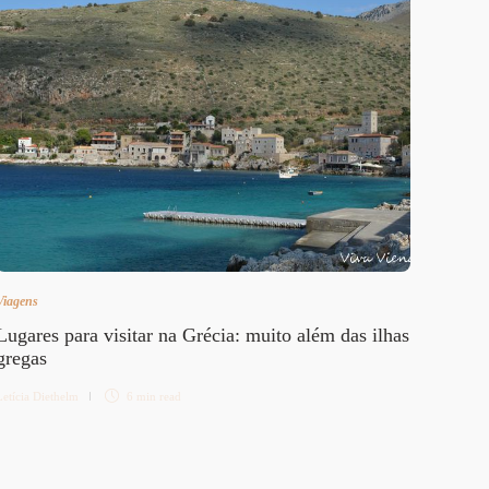
Viagens
Eventos
Lugares para visitar na Grécia: muito além das ilhas
Oktob
gregas
Letícia 
Letícia Diethelm
6 min
read