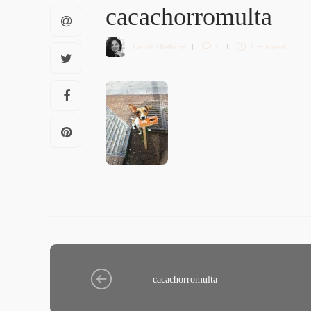
cacachorromulta
Letícia Diethelm
0
1 min
read
cacachorromulta