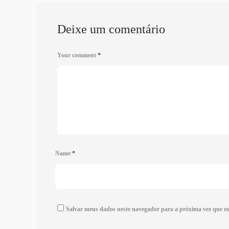
Deixe um comentário
Your comment
*
Name
*
Salvar meus dados neste navegador para a próxima vez que e