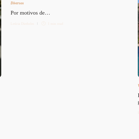
Diversos
Por motivos de…
Letícia Diethelm
1 min
read