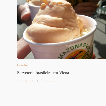
Culinária
Sorveteria brasileira em Viena
Letícia Diethelm
2 min
read