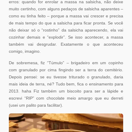
erros: quando for enrolar a massa na salsicha, não deixe
muito certinho, com alguns pedaços de salsicha aparentes –
como eu tinha feito – porque a massa vai crescer e precisa
de mais tempo do que a salsicha para ficar pronta. Se você
não deixar só o “rostinho” da salsicha aparecendo, ela vai
cozinhar demais e “explodir”. Se isso acontecer, a massa
também vai desgrudar. Exatamente o que aconteceu
comigo, imagino.
De sobremesa, fiz “Túmulo” – brigadeiro em um copinho
com granulado por cima fingindo ser a terra do cemitério.
Depois pensei: se eu tivesse triturado o granulado, daria
mais ideia de terra, né? Tudo bem, fica o ensinamento para
2013. haha Fiz também um biscoito para ser a lápide e
escrevi “RIP” com chocolate meio amargo que eu derreti
(usei um palito para facilitar).