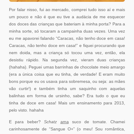
Por falar nisso, fui ao mercado, comprei tudo isso aí e mais
um pouco e não é que eu tive a audácia de me esquecer
dos doces das crianças que bateriam à minha porta? Para a
minha sorte, só tocaram a campainha duas vezes. Uma vez
eu me apavorei falando “Caracas, não tenho doce em casa!
Caracas, não tenho doce em casa!” e fiquei procurando que
nem doida, mas a criança só tocou uma vez, então, ela
desistiu rápido. Na segunda vez, vieram duas crianças
(hahaha). Peguei umas barrinhas de chocolate meio amargo
(era a única coisa que eu tinha, de verdade! E eram muito
bons porque eu os usava para sobremesa, ou seja: as mães
vão curtir!) e também tinha um saquinho com aquelas
balinhas em forma de ursinho, sabe? Era tudo o que eu
tinha de doce em casa! Mais um ensinamento para 2013,
pelo visto. hahaha
E para beber?
Schatz
ama
suco de tomate. Chamei
carinhosamente de “Sangue O+” (o meu! Sou romântica,