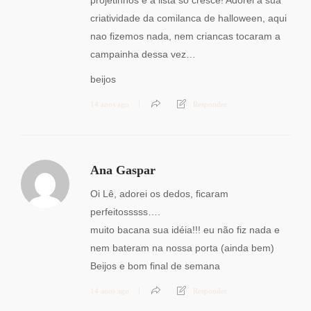
projetinhos e a lista só cresce! Adorei a sua
criatividade da comilanca de halloween, aqui
nao fizemos nada, nem criancas tocaram a
campainha dessa vez…
beijos
14 anos ago
Responder
Ana Gaspar
Oi Lê, adorei os dedos, ficaram
perfeitosssss….
muito bacana sua idéia!!! eu não fiz nada e
nem bateram na nossa porta (ainda bem)
Beijos e bom final de semana
14 anos ago
Responder