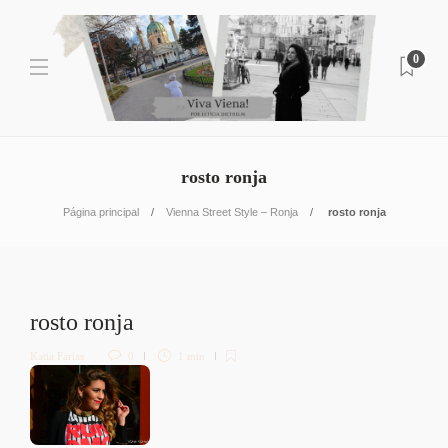
0
rosto ronja
Página principal
Vienna Street Style – Ronja
rosto ronja
rosto ronja
Katia Farias
0
1 min