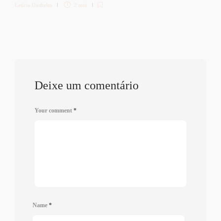
Letícia Diethelm
2 min
Deixe um comentário
Your comment
*
Name
*