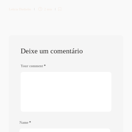
Letícia Diethelm
2 min
Deixe um comentário
Your comment
*
Name
*