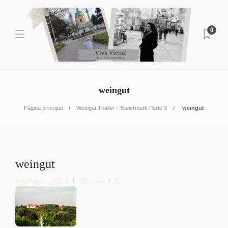
0
weingut
Página principal
Weingut Thaller – Steiermark Parte 3
weingut
weingut
Katia Farias
0
1 min