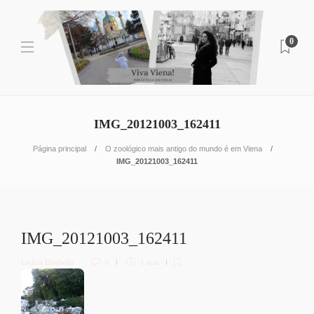
0
IMG_20121003_162411
Página principal
O zoológico mais antigo do mundo é em Viena
IMG_20121003_162411
IMG_20121003_162411
Letícia Diethelm
0
1 min