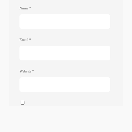
Name
*
Email
*
Website
*
Salvar meus dados neste navegador para a próxima vez que
eu comentar.