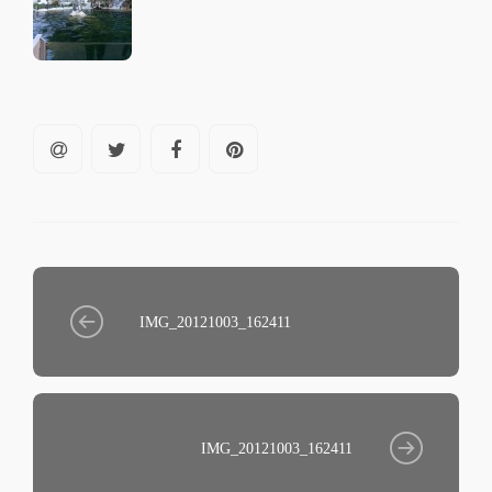
IMG_20121003_162411
IMG_20121003_162411