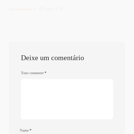
Letícia Diethelm
2 min
Deixe um comentário
Your comment
*
Name
*