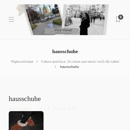
0
hausschuhe
Página principal
Cultura austríaca: 16 coisas que talvez você não saiba!
hausschuhe
hausschuhe
Letícia Diethelm
0
1 min