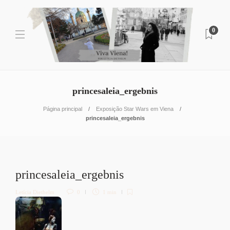
0
princesaleia_ergebnis
Página principal
Exposição Star Wars em Viena
princesaleia_ergebnis
princesaleia_ergebnis
Letícia Diethelm
0
1 min