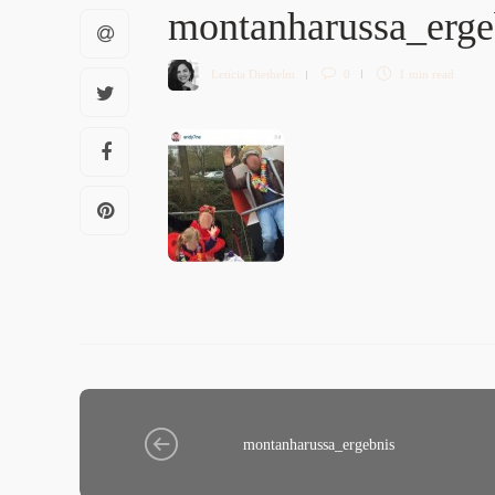
montanharussa_erg
Letícia Diethelm
0
1 min
read
montanharussa_ergebnis