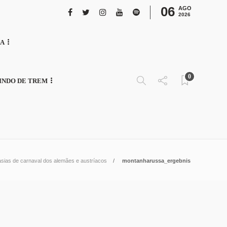
06
AGO
2026
NA
0
INDO DE TREM
asias de carnaval dos alemães e austríacos
montanharussa_ergebnis