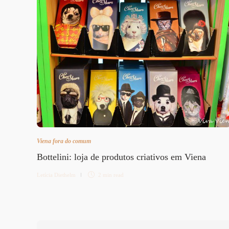
Viena fora do comum
Bottelini: loja de produtos criativos em Viena
Letícia Diethelm
2 min
read