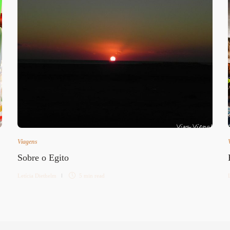
Viagens
Sobre o Egito
Letícia Diethelm
5 min
read