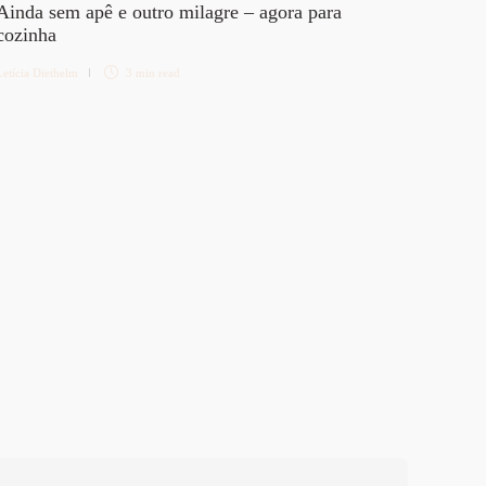
Ainda sem apê e outro milagre – agora para
cozinha
Letícia Diethelm
3 min
read
Diverso
Sobre
Letícia 