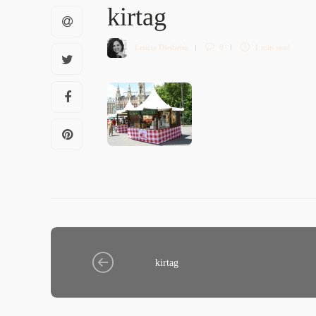
kirtag
Letícia Diethelm
0
1 min
read
kirtag