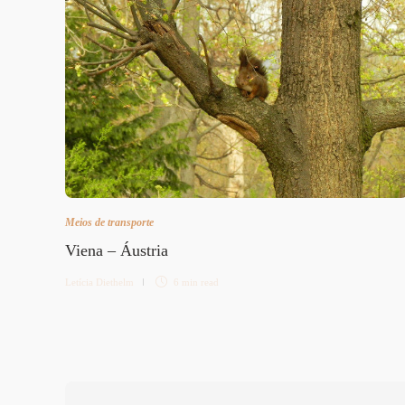
Meios de transporte
Viena – Áustria
Letícia Diethelm
6 min
read