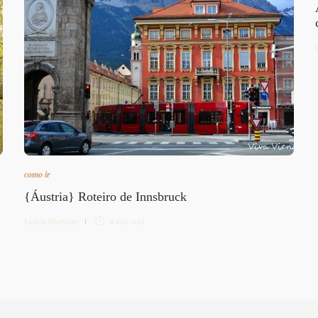
como ir
{Áustria} Roteiro de Innsbruck
Letícia Diethelm
4 min
read