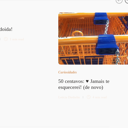
 doida!
1 min
read
Curiosidades
50 centavos: ♥ Jamais te
esquecerei! (de novo)
Letícia Diethelm
4 min
read