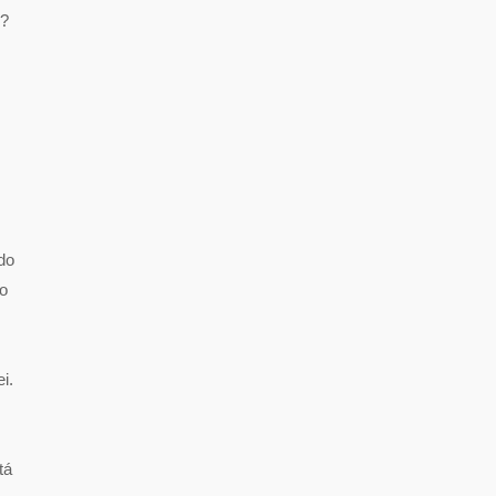
u?
do
lo
i.
tá