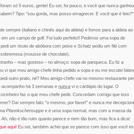
foram só 5 euros, gente! Eu sei, foi pouco, e você que nunca ganho
sabem? Tipo: “sou gorda, mas posso emagrecer. E você que é feio?”
e sempre (italiano e chinês aqui da aldeia) e fomos para a aldeia ao
 em um campo de golf. Foi tudo perfeito!! Pedimos uma sopa de
u pedi um risoto de abóbora com peixe e
Schatz
pediu um filé com
ir sobremesa (mousse de chocolate).
stranho – mas gostoso – no almoço: sopa de panqueca. Eu fiz a
 vi que meu amigo-chefe tinha pedido a sopa e eu me escutei falan
 pedi outro prato, né? Meu amigo-chefe vai no mesmo restaurante pe
 o acompanho há 3 semanas e
nunca
vi o cardápio do lugar. O
cozinheiro faz o que meu chefe pedir. Concordam comigo que isso
 comer? Daí sempre falo: “o mesmo, por favor!” e nunca me decepcione
ama
Pfannkuchensuppe
e é uma sopa normal, mas com a massa da
 Ah, não é tão ruim quanto parece e nem tão bom, mas fica a dica!
que aqui!
Eu sei, também achei que se parece com isso que você es