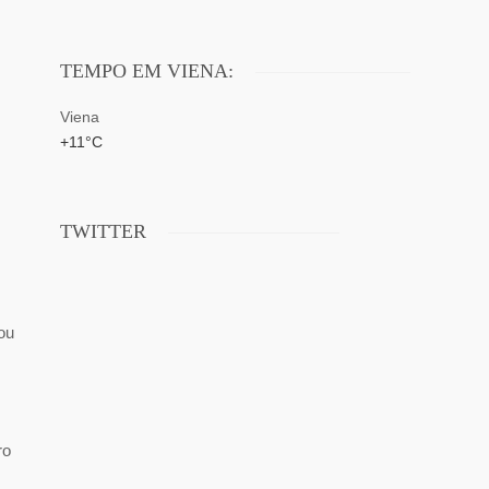
TEMPO EM VIENA:
Viena
+
11°
C
TWITTER
ou
ro