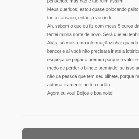
pensando, mas não é tão ruim assim!
Meus queridos, estou quase colocando palito
tanto cansaço, então já vou indo.
Ah, sabem o que eu fiz com meus 5 euros da 
tentei minha sorte de novo. Será que eu te
Aliás, só mais uma informaçãozinha: quando 
banco) e aí você não precisará ir até a loté
esqueça de pegar o prêmio) porque o valor é
medo de perder o bilhete premiado: se isso a
não da pessoa que tem seu bilhete, porque n
automaticamente no teu cartão.
Agora eu vou! Beijos e boa noite!