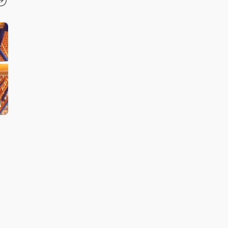
Curiosidades
Curiosidades
Um ano sem verão e uma festa de
Posto de gasol
aniversário
Letícia Diethelm
Letícia Diethelm
3 min
read