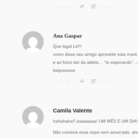
15 anos ago
Responder
Ana Gaspar
Que legal Lê!!!
como disse seu amigo aproveite esta maré
e as fotos daí da aldeia… “to esperando”…
beijossssss
15 anos ago
Responder
Camila Valente
hahahaha!! issaaaaaa! UM MÊS E UM DIA
Não comeria essa sopa nem amarrada. aha