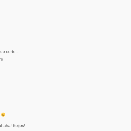
 de sorte…
rs
!
haha! Beijos!