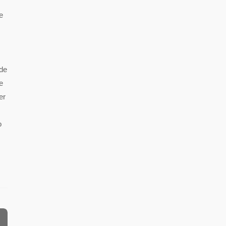
e
 de
e
er
o