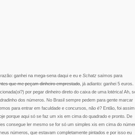
 razão: ganhei na mega-sena daqui e eu e
Schatz
saímos para
ntes que me peçam dinheiro emprestado
, já adianto: ganhei 5 euros.
ionada(oi?) por pegar dinheiro direto do caixa de uma lotérica! Ah, s
quadradinho dos números. No Brasil sempre pedem para gente marcar
zemos para entrar em faculdade e concursos, não é? Então, foi assim
hoje porque aqui só se faz um xis em cima do quadrado e pronto. De
les consegue ler mesmo se for só um simples xis em cima do núme
 meus números, que estavam completamente pintados e por isso eu