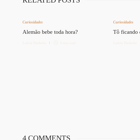
RELATED POSTS
Curiosidades
Curiosidades
Alemão bebe toda hora?
Tô ficando
Letícia Diethelm
4 min
read
Letícia Diethelm
4 COMMENTS