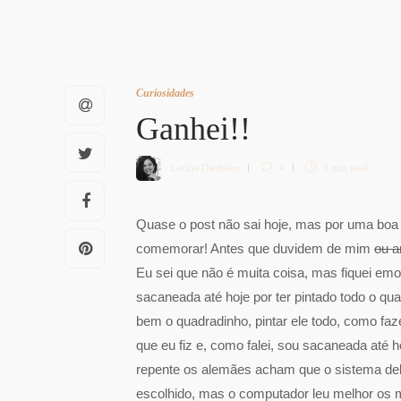
Curiosidades
Ganhei!!
Letícia Diethelm
4
3 min
read
Quase o post não sai hoje, mas por uma boa
comemorar! Antes que duvidem de mim
ou a
Eu sei que não é muita coisa, mas fiquei emoc
sacaneada até hoje por ter pintado todo o 
bem o quadradinho, pintar ele todo, como fa
que eu fiz e, como falei, sou sacaneada até 
repente os alemães acham que o sistema de
escolhido, mas o computador leu melhor os