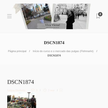
0
DSCN1874
Página principal
Início do curso e o mercado das pulgas (Flohmarkt)
DSCN1874
DSCN1874
Letícia Diethelm
0
1 min