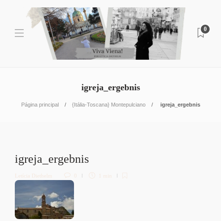
0
igreja_ergebnis
Página principal
{Itália-Toscana} Montepulciano
igreja_ergebnis
igreja_ergebnis
Letícia Diethelm
0
1 min