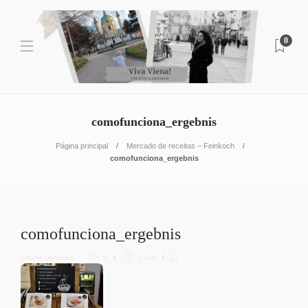
0
comofunciona_ergebnis
Página principal
Mercado de receitas – Feinkoch
comofunciona_ergebnis
comofunciona_ergebnis
Letícia Diethelm
0
1 min