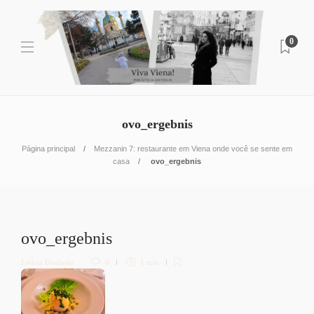
0
ovo_ergebnis
Página principal
Mezzanin 7: restaurante em Viena onde você se sente em
casa
ovo_ergebnis
ovo_ergebnis
Letícia Diethelm
0
1 min