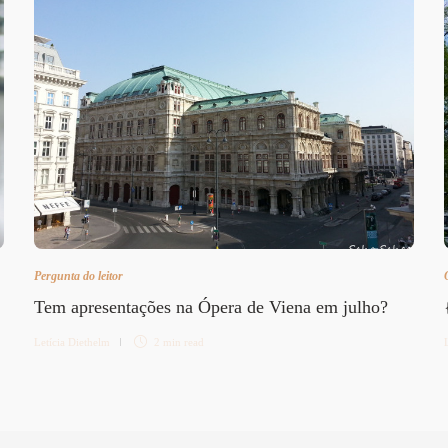
Pergunta do leitor
Tem apresentações na Ópera de Viena em julho?
Letícia Diethelm
2 min
read