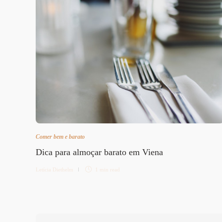
Comer bem e barato
Dica para almoçar barato em Viena
Letícia Diethelm
1 min
read