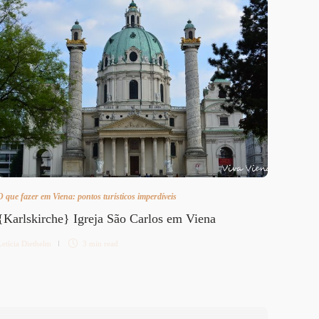
O que fazer em Viena: pontos turísticos imperdíveis
O que fa
{Karlskirche} Igreja São Carlos em Viena
Conhe
Letícia Diethelm
3 min
read
Letícia 