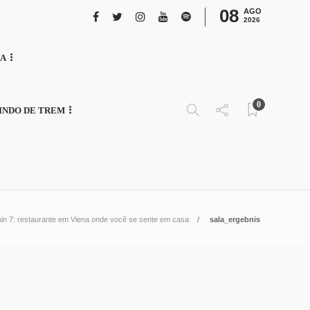
08
AGO
2026
NA
0
INDO DE TREM
n 7: restaurante em Viena onde você se sente em casa
sala_ergebnis