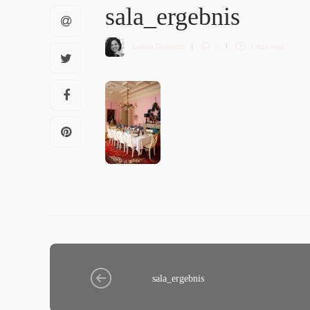
sala_ergebnis
Letícia Diethelm
0
1 min
read
sala_ergebnis