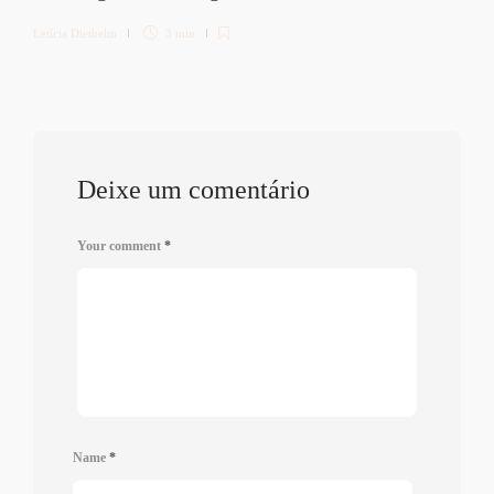
Letícia Diethelm
3 min
Deixe um comentário
Your comment
*
Name
*