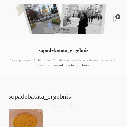
0
sopadebatata_ergebnis
Página principal
Mezzanin 7: restaurante em Viena onde você se sente em
casa
sopadebatata_ergebnis
sopadebatata_ergebnis
Letícia Diethelm
0
1 min