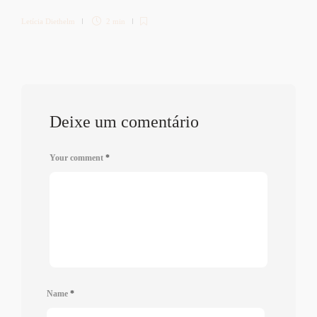
Letícia Diethelm
2 min
Deixe um comentário
Your comment
*
Name
*