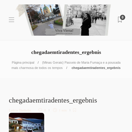
0
chegadaemtiradentes_ergebnis
Página principal
{Minas Gerais} Passeio de Maria Fumaça e a pousada
mais charmosa de todos os tempos
chegadaemtiradentes_ergebnis
chegadaemtiradentes_ergebnis
Letícia Diethelm
0
1 min