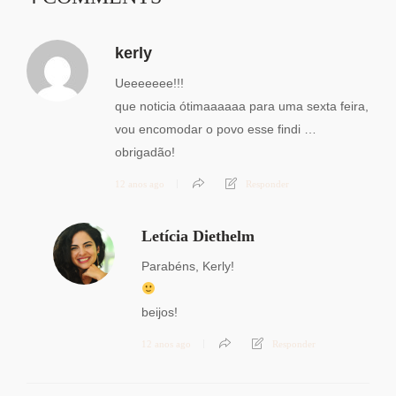
kerly
Ueeeeeee!!!
que noticia ótimaaaaaa para uma sexta feira,
vou encomodar o povo esse findi …
obrigadão!
12 anos ago
Responder
Letícia Diethelm
Parabéns, Kerly!
beijos!
12 anos ago
Responder