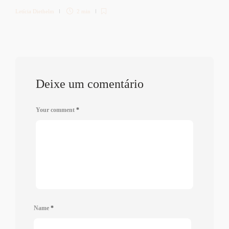
Letícia Diethelm
2 min
Deixe um comentário
Your comment
*
Name
*