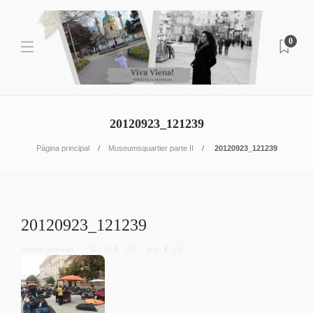
0
20120923_121239
Página principal
Museumsquartier parte II
20120923_121239
20120923_121239
Letícia Diethelm
0
1 min