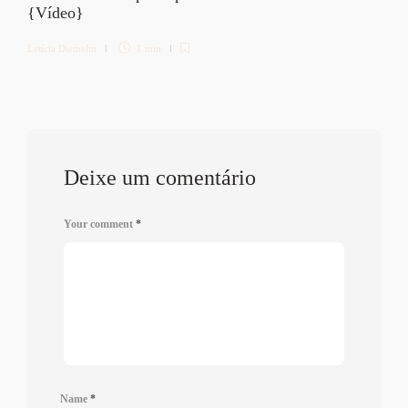
{Vídeo}
Letícia Diethelm
1 min
Deixe um comentário
Your comment
*
Name
*