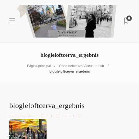
0
blogleloftcerva_ergebnis
Página principal
Onde beber em Viena: Le Loft
blogleloftcerva_ergebnis
blogleloftcerva_ergebnis
Letícia Diethelm
0
1 min