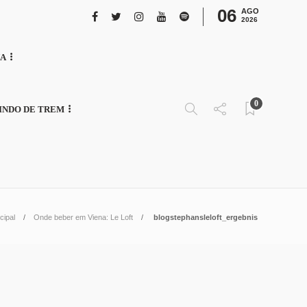
06
AGO
2026
NA
0
INDO DE TREM
cipal
Onde beber em Viena: Le Loft
blogstephansleloft_ergebnis