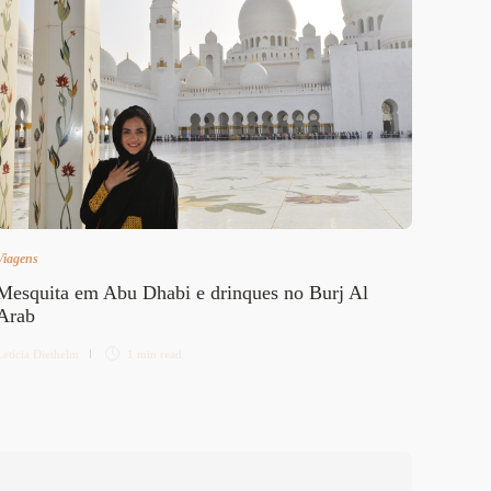
Viagens
Viagens
Mesquita em Abu Dhabi e drinques no Burj Al
{São 
Arab
em V
Letícia Diethelm
1 min
read
Letícia 