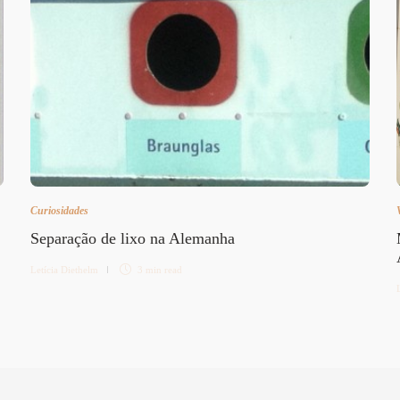
Curiosidades
Separação de lixo na Alemanha
Letícia Diethelm
3 min
read