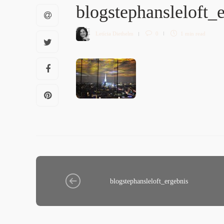
blogstephansleloft_
Letícia Diethelm
0
1 min
read
blogstephansleloft_ergebnis