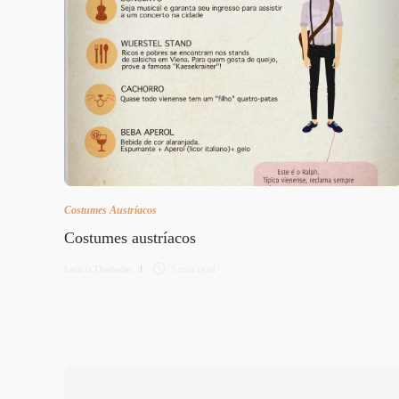
Costumes Austríacos
Costumes austríacos
Letícia Diethelm
5 min
read