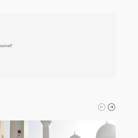
ssível!