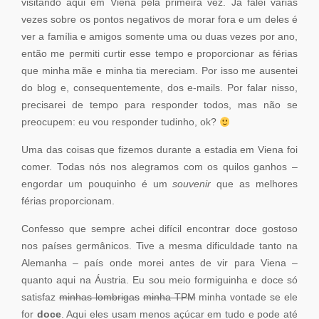
visitando aqui em Viena pela primeira vez. Já falei várias
vezes sobre os pontos negativos de morar fora e um deles é
ver a família e amigos somente uma ou duas vezes por ano,
então me permiti curtir esse tempo e proporcionar as férias
que minha mãe e minha tia mereciam. Por isso me ausentei
do blog e, consequentemente, dos e-mails. Por falar nisso,
precisarei de tempo para responder todos, mas não se
preocupem: eu vou responder tudinho, ok?
Uma das coisas que fizemos durante a estadia em Viena foi
comer. Todas nós nos alegramos com os quilos ganhos –
engordar um pouquinho é um
souvenir
que as melhores
férias proporcionam.
Confesso que sempre achei difícil encontrar doce gostoso
nos países germânicos. Tive a mesma dificuldade tanto na
Alemanha – país onde morei antes de vir para Viena –
quanto aqui na Áustria. Eu sou meio formiguinha e doce só
satisfaz
minhas lombrigas
minha TPM
minha vontade se ele
for
doce
. Aqui eles usam menos açúcar em tudo e pode até