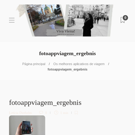
0
fotoappviagem_ergebnis
Página principal
Os melhores aplicativos de viagem
fotoappviagem_ergebnis
fotoappviagem_ergebnis
Letícia Diethelm
0
1 min