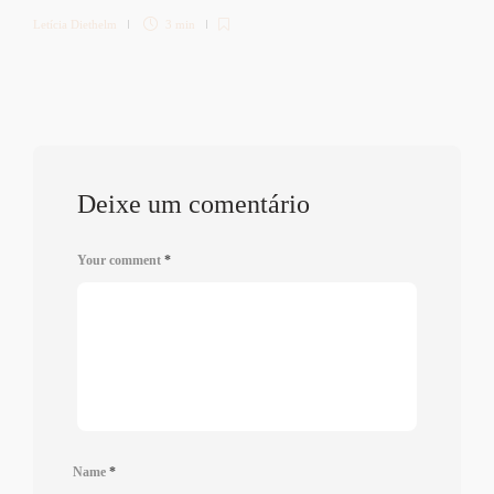
Letícia Diethelm
3 min
Deixe um comentário
Your comment
*
Name
*