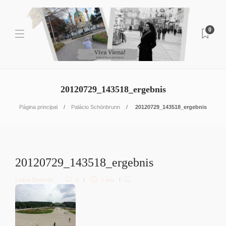
0
20120729_143518_ergebnis
Página principal
Palácio Schönbrunn
20120729_143518_ergebnis
20120729_143518_ergebnis
Letícia Diethelm
0
1 min