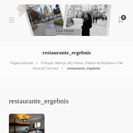
0
restaurante_ergebnis
Página principal
Portugal: Valença, MQ Vinhos, Palácio da Brejoeira e Vila
Nova de Cerveira
restaurante_ergebnis
restaurante_ergebnis
Letícia Diethelm
0
1 min