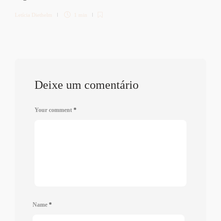
Letícia Diethelm
1 min
Deixe um comentário
Your comment
*
Name
*