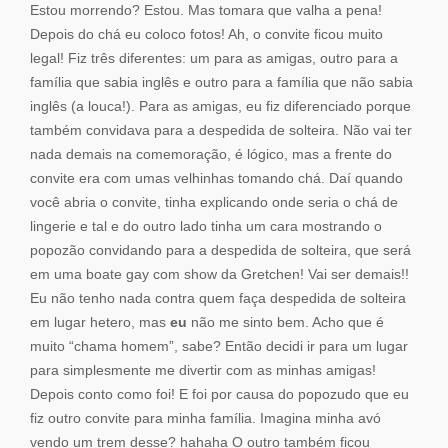
Estou morrendo? Estou. Mas tomara que valha a pena!
Depois do chá eu coloco fotos! Ah, o convite ficou muito
legal! Fiz três diferentes: um para as amigas, outro para a
família que sabia inglês e outro para a família que não sabia
inglês (a louca!). Para as amigas, eu fiz diferenciado porque
também convidava para a despedida de solteira. Não vai ter
nada demais na comemoração, é lógico, mas a frente do
convite era com umas velhinhas tomando chá. Daí quando
você abria o convite, tinha explicando onde seria o chá de
lingerie e tal e do outro lado tinha um cara mostrando o
popozão convidando para a despedida de solteira, que será
em uma boate gay com show da Gretchen! Vai ser demais!!
Eu não tenho nada contra quem faça despedida de solteira
em lugar hetero, mas
eu
não me sinto bem. Acho que é
muito “chama homem”, sabe? Então decidi ir para um lugar
para simplesmente me divertir com as minhas amigas!
Depois conto como foi! E foi por causa do popozudo que eu
fiz outro convite para minha família. Imagina minha avó
vendo um trem desse? hahaha O outro também ficou