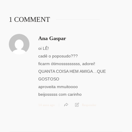
1 COMMENT
Ana Gaspar
oi LÊ!
cadê o poposudo???
ficarm ótimosssssssss, adorei!
QUANTA COISA HEM AMIGA…QUE
GOSTOSO
aproveita mmuitoooo
beijosssss com carinho
14 anos ago
Responder