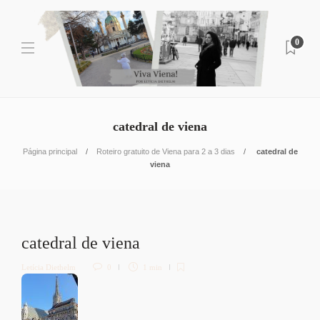
0
catedral de viena
Página principal
Roteiro gratuito de Viena para 2 a 3 dias
catedral de
viena
catedral de viena
Letícia Diethelm
0
1 min